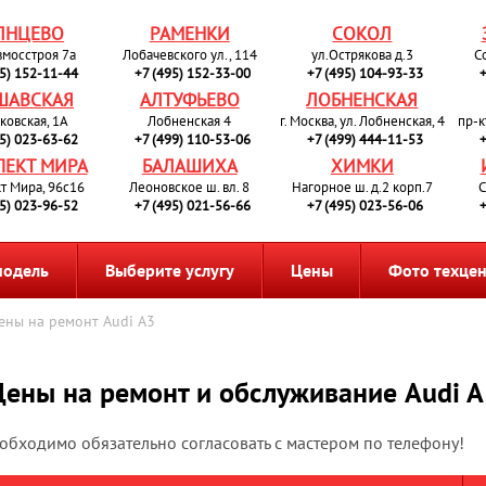
ЛНЦЕВО
РАМЕНКИ
СОКОЛ
вмосстроя 7а
Лобачевского ул., 114
ул.Острякова д.3
С
95) 152-11-44
+7 (495) 152-33-00
+7 (495) 104-93-33
+
ШАВСКАЯ
АЛТУФЬЕВО
ЛОБНЕНСКАЯ
ковская, 1А
Лобненская 4
г. Москва, ул. Лобненская, 4
пр-к
95) 023-63-62
+7 (499) 110-53-06
+7 (499) 444-11-53
+
ПЕКТ МИРА
БАЛАШИХА
ХИМКИ
т Мира, 96с16
Леоновское ш. вл. 8
Нагорное ш. д.2 корп.7
С
95) 023-96-52
+7 (495) 021-56-66
+7 (495) 023-56-06
+
модель
Выберите услугу
Цены
Фото техце
ены на ремонт Audi A3
Цены на ремонт и обслуживание Audi A
еобходимо обязательно согласовать с мастером по телефону!