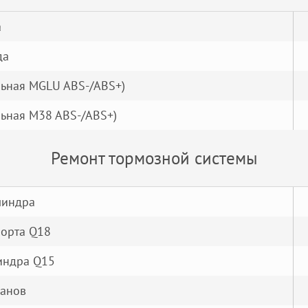
а
да
льная MGLU ABS-/ABS+)
льная M38 ABS-/ABS+)
Ремонт тормозной системы
линдра
порта Q18
индра Q15
банов