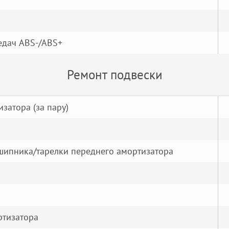
редач ABS-/ABS+
Ремонт подвески
затора (за пару)
ипника/тарелки переднего амортизатора
ртизатора