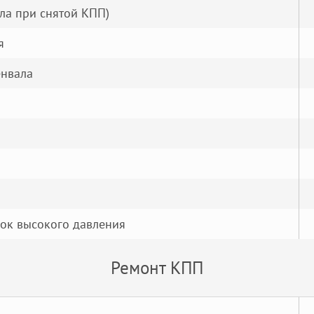
ла при снятой КПП)
я
енвала
нок высокого давления
Ремонт КПП