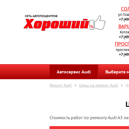
СО
ул.Гла
+7 (4
ВАР
Котля
+7 (4
ПРОС
проспек
+7 (4
Автосервис Audi
Выберите 
Ремонт Audi
Цены на ремонт Audi
Ц
Стоимость работ по ремонту Audi A3 н